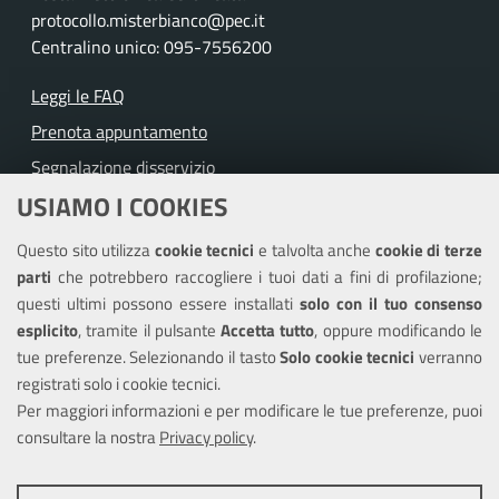
protocollo.misterbianco@pec.it
Centralino unico: 095-7556200
Leggi le FAQ
Prenota appuntamento
Segnalazione disservizio
USIAMO I COOKIES
Richiesta assistenza
Questo sito utilizza
cookie tecnici
e talvolta anche
cookie di terze
Amministrazione trasparente
parti
che potrebbero raccogliere i tuoi dati a fini di profilazione;
Informativa privacy
questi ultimi possono essere installati
solo con il tuo consenso
Note legali
esplicito
, tramite il pulsante
Accetta tutto
, oppure modificando le
tue preferenze. Selezionando il tasto
Solo cookie tecnici
verranno
Piano di miglioramento del sito
registrati solo i cookie tecnici.
Dichiarazione di accessibilità
Per maggiori informazioni e per modificare le tue preferenze, puoi
consultare la nostra
Privacy policy
.