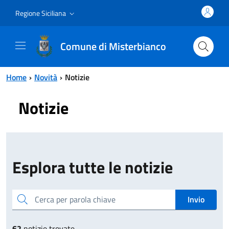
Vai al contenuto principale
Vai al menu principale
Regione Siciliana
Comune di Misterbianco
Home
Novità
Notizie
Notizie
Esplora tutte le notizie
Cerca per parola chiave
Invio
62
notizie trovate