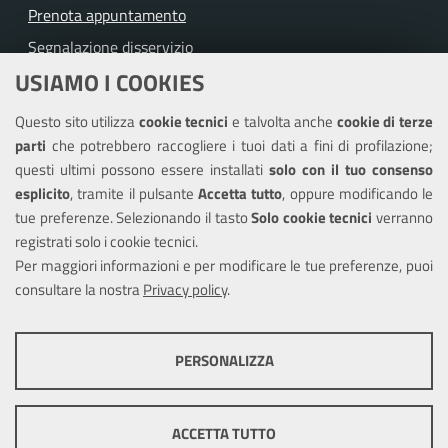
Prenota appuntamento
Segnalazione disservizio
USIAMO I COOKIES
Richiesta assistenza
Questo sito utilizza
cookie tecnici
e talvolta anche
cookie di terze
Amministrazione trasparente
parti
che potrebbero raccogliere i tuoi dati a fini di profilazione;
Informativa privacy
questi ultimi possono essere installati
solo con il tuo consenso
Note legali
esplicito
, tramite il pulsante
Accetta tutto
, oppure modificando le
tue preferenze. Selezionando il tasto
Solo cookie tecnici
verranno
Piano di miglioramento del sito
registrati solo i cookie tecnici.
Dichiarazione di accessibilità
Per maggiori informazioni e per modificare le tue preferenze, puoi
consultare la nostra
Privacy policy
.
SEGUICI SU
PERSONALIZZA
Facebook
X
Youtube
COOKIE TECNICI
Questi cookie consentono la corretta navigazione del sito e la rendono
ACCETTA TUTTO
ottimale per ogni utente. Essi non raccolgono i tuoi dati e le tue