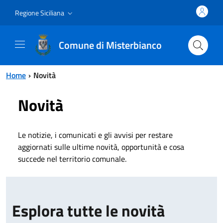
Vai al contenuto principale
Vai al menu principale
Regione Siciliana
Comune di Misterbianco
Home
Novità
Novità
Le notizie, i comunicati e gli avvisi per restare
aggiornati sulle ultime novità, opportunità e cosa
succede nel territorio comunale.
Esplora tutte le novità