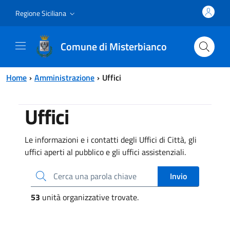
Vai al contenuto principale
Vai al menu principale
Regione Siciliana
Comune di Misterbianco
Home
Amministrazione
Uffici
Uffici
Le informazioni e i contatti degli Uffici di Città, gli
uffici aperti al pubblico e gli uffici assistenziali.
Cerca una parola chiave
Invio
53
unità organizzative trovate.