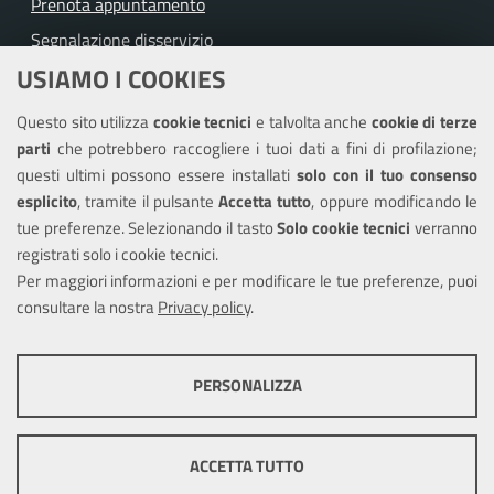
Prenota appuntamento
Segnalazione disservizio
USIAMO I COOKIES
Richiesta assistenza
Questo sito utilizza
cookie tecnici
e talvolta anche
cookie di terze
Amministrazione trasparente
parti
che potrebbero raccogliere i tuoi dati a fini di profilazione;
Informativa privacy
questi ultimi possono essere installati
solo con il tuo consenso
Note legali
esplicito
, tramite il pulsante
Accetta tutto
, oppure modificando le
tue preferenze. Selezionando il tasto
Solo cookie tecnici
verranno
Piano di miglioramento del sito
registrati solo i cookie tecnici.
Dichiarazione di accessibilità
Per maggiori informazioni e per modificare le tue preferenze, puoi
consultare la nostra
Privacy policy
.
SEGUICI SU
PERSONALIZZA
Facebook
X
Youtube
COOKIE TECNICI
Questi cookie consentono la corretta navigazione del sito e la rendono
ACCETTA TUTTO
ottimale per ogni utente. Essi non raccolgono i tuoi dati e le tue