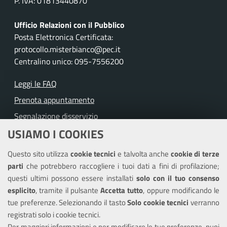
P. IVA: 01813440870
Ufficio Relazioni con il Pubblico
Posta Elettronica Certificata:
protocollo.misterbianco@pec.it
Centralino unico: 095-7556200
Leggi le FAQ
Prenota appuntamento
Segnalazione disservizio
USIAMO I COOKIES
Richiesta assistenza
Questo sito utilizza
cookie tecnici
e talvolta anche
cookie di terze
Amministrazione trasparente
parti
che potrebbero raccogliere i tuoi dati a fini di profilazione;
Informativa privacy
questi ultimi possono essere installati
solo con il tuo consenso
Note legali
esplicito
, tramite il pulsante
Accetta tutto
, oppure modificando le
tue preferenze. Selezionando il tasto
Solo cookie tecnici
verranno
Piano di miglioramento del sito
registrati solo i cookie tecnici.
Dichiarazione di accessibilità
Per maggiori informazioni e per modificare le tue preferenze, puoi