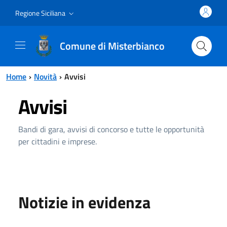
Vai al contenuto principale
Vai al menu principale
Regione Siciliana
Comune di Misterbianco
Home
Novità
Avvisi
Avvisi
Bandi di gara, avvisi di concorso e tutte le opportunità
per cittadini e imprese.
Notizie in evidenza