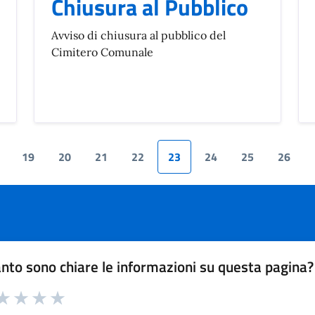
Chiusura al Pubblico
Avviso di chiusura al pubblico del
Cimitero Comunale
19
20
21
22
23
24
25
26
te
nto sono chiare le informazioni su questa pagina?
a 1 su 5
aluta 2 su 5
Valuta 3 su 5
Valuta 4 su 5
Valuta 5 su 5