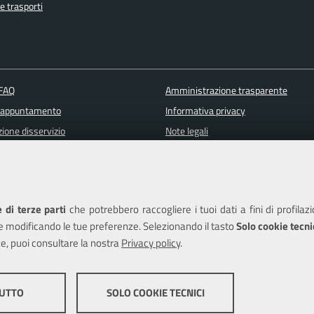
e trasporti
 FAQ
Amministrazione trasparente
 appuntamento
Informativa privacy
ione disservizio
Note legali
a assistenza
Piano di miglioramento del sito
Dichiarazione di accessibilità
 di terze parti
che potrebbero raccogliere i tuoi dati a fini di profilaz
e modificando le tue preferenze. Selezionando il tasto
Solo cookie tecni
e, puoi consultare la nostra
Privacy policy
.
edits
TUTTO
SOLO COOKIE TECNICI
COOKIE DI PROFILAZ