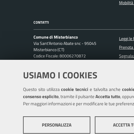
Mobilità 
CONTATTI
Comune di Misterbianco
Leggi le
Via Sant'Antonio Abate snc - 95045
Prenota
Misterbianco (CT)
Codice Fiscale: 80006270872
Segnalaz
P. IVA: 01813440870
Richiest
USIAMO I COOKIES
Ufficio Relazioni con il Pubblico
Posta Elettronica Certificata:
protocollo.misterbianco@pec.it
Questo sito utilizza
cookie tecnici
e talvolta anche
cookie
Centralino unico: 095-7556200
consenso esplicito
, tramite il pulsante
Accetta tutto
, oppur
Per maggiori informazioni e per modificare le tue preferenz
Mappa del sito
Cookie policy
Cr
PERSONALIZZA
ACCETTA 
COOKIE TECNICI